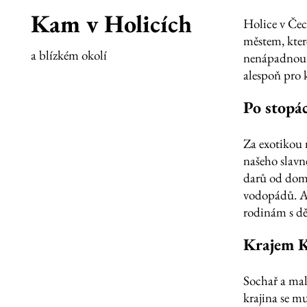
Kam v Holicích
Holice v Čec
městem, které
a blízkém okolí
nenápadnou 
alespoň pro k
Po stopá
Za exotikou 
našeho slavné
darů od domo
vodopádů. A
rodinám s d
Krajem K
Sochař a ma
krajina se mu