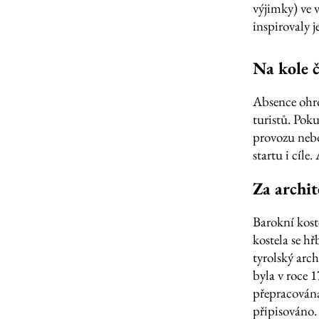
výjimky) ve v
inspirovaly
Na kole č
Absence ohr
turistů. Poku
provozu nebo
startu i cíle
Za archi
Barokní kost
kostela se h
tyrolský arc
byla v roce 1
přepracová
připisováno.