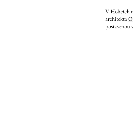
V Holicích t
architekta
O
postavenou v