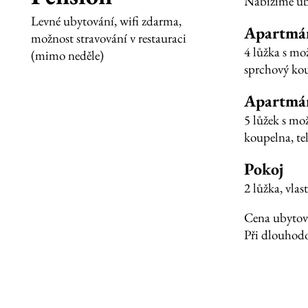
Nabízíme ub
Levné ubytování, wifi zdarma,
Apartmá
možnost stravování v restauraci
4 lůžka s mož
(mimo neděle)
sprchový kout
Apartmá
5 lůžek s mož
koupelna, tel
Pokoj
2 lůžka, vlas
Cena ubytov
Při dlouhodo